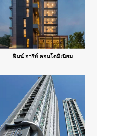
ฟินน์ อารีย์ คอนโดมิเนียม