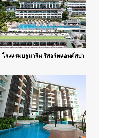
โรงแรมบลูมารีน รีสอร์ทแอนด์สปา